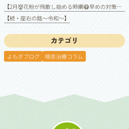
【2月👹花粉が飛散し始める時期😷早めの対策を❗️】
【続・座右の銘〜令和〜】
カテゴリ
よもぎブログ
喘息治療コラム