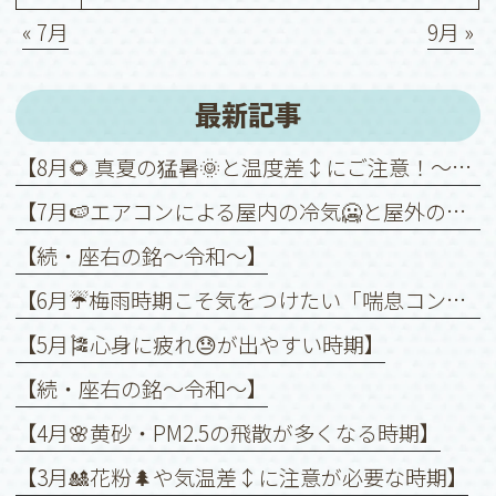
« 7月
9月 »
最新記事
【8月🌻 真夏の猛暑🌞と温度差↕️にご注意！～喘息を悪化させないために～】
【7月🍉エアコンによる屋内の冷気🥶と屋外の暑さ🥵との温度差↕️に注意！】
【続・座右の銘〜令和〜】
【6月☔️梅雨時期こそ気をつけたい「喘息コントロール」】
【5月🎏心身に疲れ😓が出やすい時期】
【続・座右の銘〜令和〜】
【4月🌸黄砂・PM2.5の飛散が多くなる時期】
【3月🎎花粉🌲や気温差↕️に注意が必要な時期】