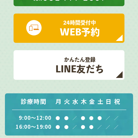
24時間受付中
WEB予約
かんたん登録
LINE友だち
診療時間
月
火
水
木
金
土
日
祝
9:00～12:00
●
●
／
●
●
●
／
／
16:00～19:00
●
●
／
●
●
／
／
／