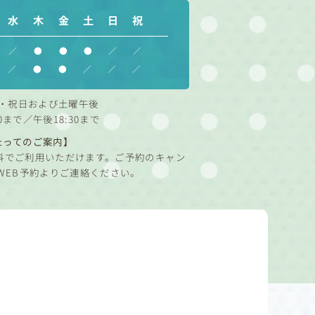
水
木
金
土
日
祝
／
●
●
●
／
／
／
●
●
／
／
／
・祝日および土曜午後
0まで／午後18:30まで
たってのご案内】
料でご利用いただけます。ご予約のキャン
WEB予約よりご連絡ください。