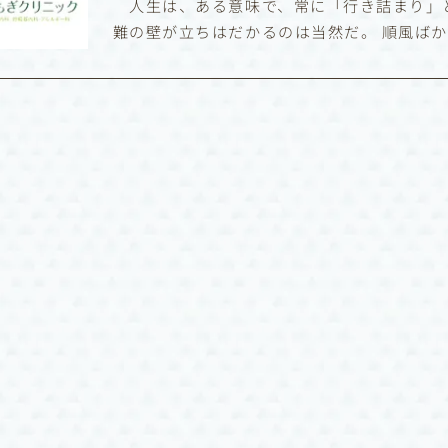
人生は、ある意味で、常に「行き詰まり」と
難の壁が立ちはだかるのは当然だ。 順風ば