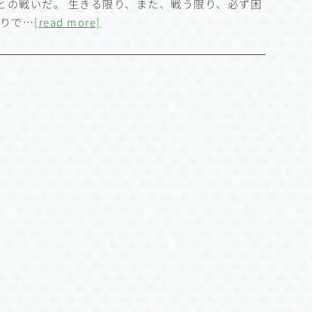
の戦いだ。 生きる限り、また、戦う限り、必ず困
かりで…
[read more]