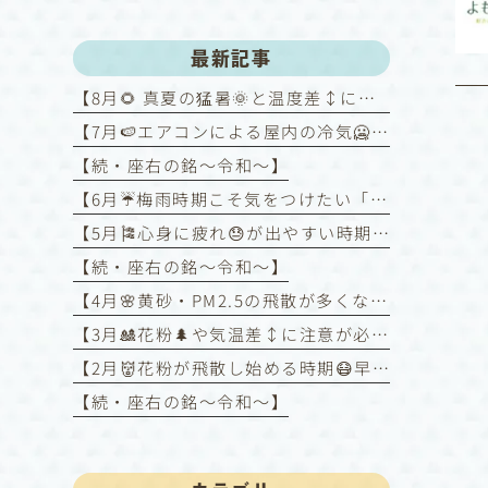
最新記事
【8月🌻 真夏の猛暑🌞と温度差↕️にご注意！～喘息を悪化させないために～】
【7月🍉エアコンによる屋内の冷気🥶と屋外の暑さ🥵との温度差↕️に注意！】
【続・座右の銘〜令和〜】
【6月☔️梅雨時期こそ気をつけたい「喘息コントロール」】
【5月🎏心身に疲れ😓が出やすい時期】
【続・座右の銘〜令和〜】
【4月🌸黄砂・PM2.5の飛散が多くなる時期】
【3月🎎花粉🌲や気温差↕️に注意が必要な時期】
【2月👹花粉が飛散し始める時期😷早めの対策を❗️】
【続・座右の銘〜令和〜】