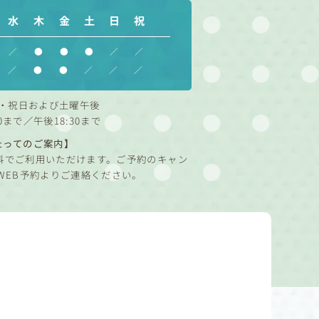
水
木
金
土
日
祝
／
●
●
●
／
／
／
●
●
／
／
／
・祝日および土曜午後
0まで／午後18:30まで
たってのご案内】
料でご利用いただけます。ご予約のキャン
WEB予約よりご連絡ください。