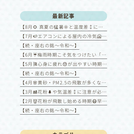
最新記事
【8月🌻 真夏の猛暑🌞と温度差↕️にご注意！～喘息を悪化させないために～】
【7月🍉エアコンによる屋内の冷気🥶と屋外の暑さ🥵との温度差↕️に注意！】
【続・座右の銘〜令和〜】
【6月☔️梅雨時期こそ気をつけたい「喘息コントロール」】
【5月🎏心身に疲れ😓が出やすい時期】
【続・座右の銘〜令和〜】
【4月🌸黄砂・PM2.5の飛散が多くなる時期】
【3月🎎花粉🌲や気温差↕️に注意が必要な時期】
【2月👹花粉が飛散し始める時期😷早めの対策を❗️】
【続・座右の銘〜令和〜】