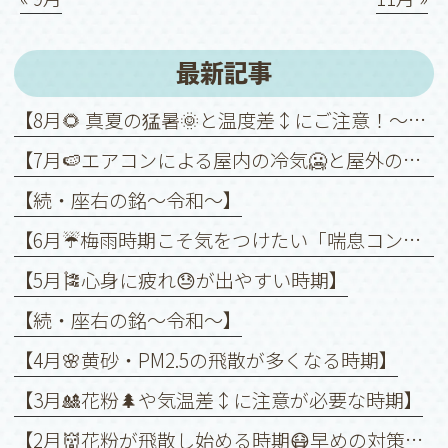
最新記事
【8月🌻 真夏の猛暑🌞と温度差↕️にご注意！～喘息を悪化させないために～】
【7月🍉エアコンによる屋内の冷気🥶と屋外の暑さ🥵との温度差↕️に注意！】
【続・座右の銘〜令和〜】
【6月☔️梅雨時期こそ気をつけたい「喘息コントロール」】
【5月🎏心身に疲れ😓が出やすい時期】
【続・座右の銘〜令和〜】
【4月🌸黄砂・PM2.5の飛散が多くなる時期】
【3月🎎花粉🌲や気温差↕️に注意が必要な時期】
【2月👹花粉が飛散し始める時期😷早めの対策を❗️】