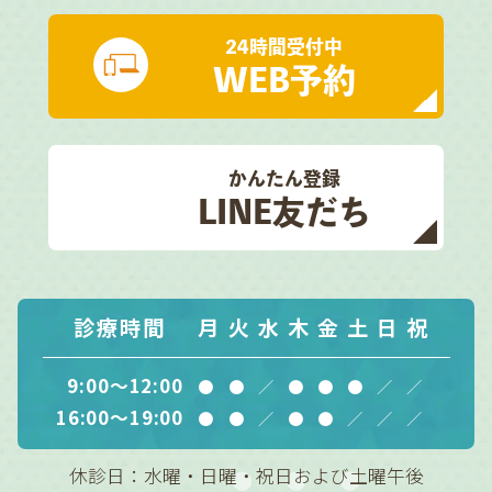
24時間受付中
WEB予約
かんたん登録
LINE友だち
診療時間
月
火
水
木
金
土
日
祝
9:00～12:00
●
●
／
●
●
●
／
／
16:00～19:00
●
●
／
●
●
／
／
／
休診日：水曜・日曜・祝日および土曜午後