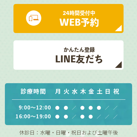
24時間受付中
WEB予約
かんたん登録
LINE友だち
診療時間
月
火
水
木
金
土
日
祝
9:00～12:00
●
●
／
●
●
●
／
／
16:00～19:00
●
●
／
●
●
／
／
／
休診日：水曜・日曜・祝日および土曜午後