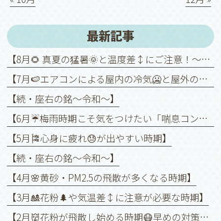
最新記事
【8月🌻 真夏の猛暑🌞と温度差↕️にご注意！～喘息を悪化させないために～】
【7月🍉エアコンによる屋内の冷気🥶と屋外の暑さ🥵との温度差↕️に注意！】
【続・座右の銘〜令和〜】
【6月☔️梅雨時期こそ気をつけたい「喘息コントロール」】
【5月🎏心身に疲れ😓が出やすい時期】
【続・座右の銘〜令和〜】
【4月🌸黄砂・PM2.5の飛散が多くなる時期】
【3月🎎花粉🌲や気温差↕️に注意が必要な時期】
【2月👹花粉が飛散し始める時期😷早めの対策を❗️】