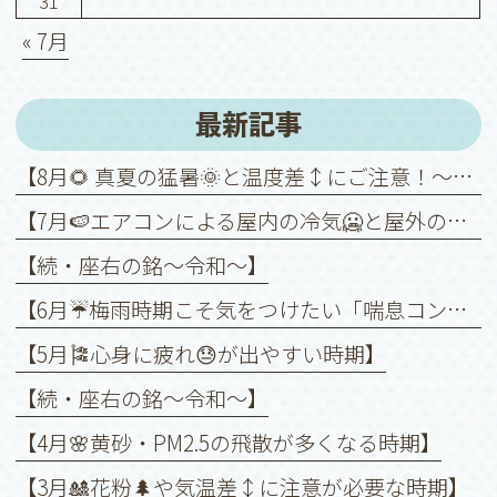
31
« 7月
最新記事
【8月🌻 真夏の猛暑🌞と温度差↕️にご注意！～喘息を悪化させないために～】
【7月🍉エアコンによる屋内の冷気🥶と屋外の暑さ🥵との温度差↕️に注意！】
【続・座右の銘〜令和〜】
【6月☔️梅雨時期こそ気をつけたい「喘息コントロール」】
【5月🎏心身に疲れ😓が出やすい時期】
【続・座右の銘〜令和〜】
【4月🌸黄砂・PM2.5の飛散が多くなる時期】
【3月🎎花粉🌲や気温差↕️に注意が必要な時期】