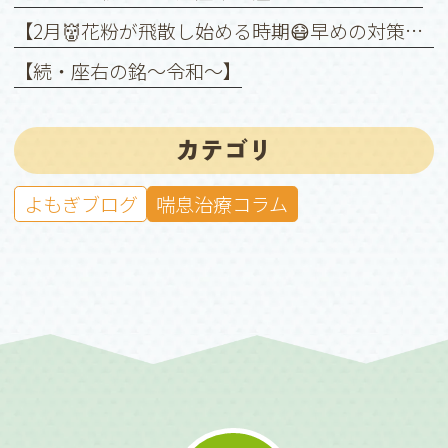
【2月👹花粉が飛散し始める時期😷早めの対策を❗️】
【続・座右の銘〜令和〜】
カテゴリ
よもぎブログ
喘息治療コラム