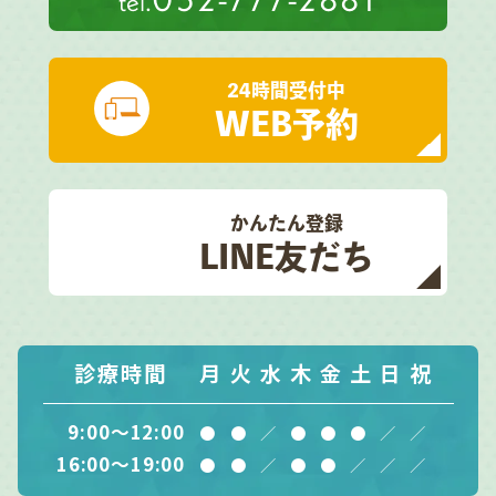
tel.
24時間受付中
WEB予約
かんたん登録
LINE友だち
診療時間
月
火
水
木
金
土
日
祝
9:00～12:00
●
●
／
●
●
●
／
／
16:00～19:00
●
●
／
●
●
／
／
／