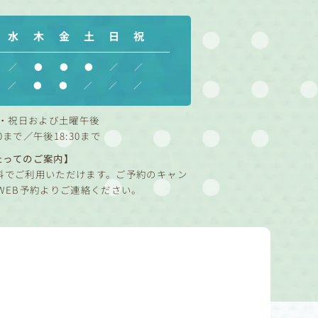
水
木
金
土
日
祝
／
●
●
●
／
／
／
●
●
／
／
／
・祝日および土曜午後
0まで／午後18:30まで
たってのご案内】
料でご利用いただけます。ご予約のキャン
WEB予約よりご連絡ください。