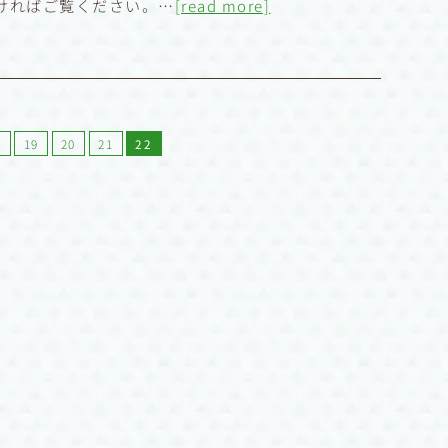
ければご覧ください。…
[read more]
8
19
20
21
22