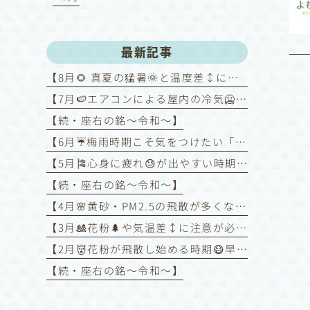
最新記事
【8月🌻 真夏の猛暑🌞と温度差↕️にご注意！～喘息を悪化させないために～】
【7月🍉エアコンによる屋内の冷気🥶と屋外の暑さ🥵との温度差↕️に注意！】
【続・座右の銘〜令和〜】
【6月☔️梅雨時期こそ気をつけたい「喘息コントロール」】
【5月🎏心身に疲れ😓が出やすい時期】
【続・座右の銘〜令和〜】
【4月🌸黄砂・PM2.5の飛散が多くなる時期】
【3月🎎花粉🌲や気温差↕️に注意が必要な時期】
【2月👹花粉が飛散し始める時期😷早めの対策を❗️】
【続・座右の銘〜令和〜】