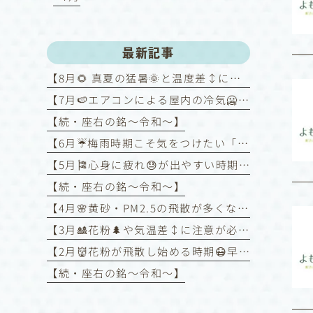
最新記事
【8月🌻 真夏の猛暑🌞と温度差↕️にご注意！～喘息を悪化させないために～】
【7月🍉エアコンによる屋内の冷気🥶と屋外の暑さ🥵との温度差↕️に注意！】
【続・座右の銘〜令和〜】
【6月☔️梅雨時期こそ気をつけたい「喘息コントロール」】
【5月🎏心身に疲れ😓が出やすい時期】
【続・座右の銘〜令和〜】
【4月🌸黄砂・PM2.5の飛散が多くなる時期】
【3月🎎花粉🌲や気温差↕️に注意が必要な時期】
【2月👹花粉が飛散し始める時期😷早めの対策を❗️】
【続・座右の銘〜令和〜】