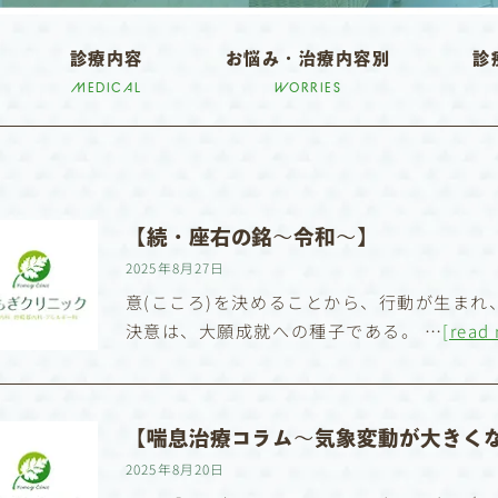
診療内容
お悩み・治療内容別
診
MEDICAL
WORRIES
【続・座右の銘〜令和〜】
2025年8月27日
意(こころ)を決めることから、行動が生ま
決意は、大願成就への種子である。 …
[read
【喘息治療コラム〜気象変動が大きくな
2025年8月20日