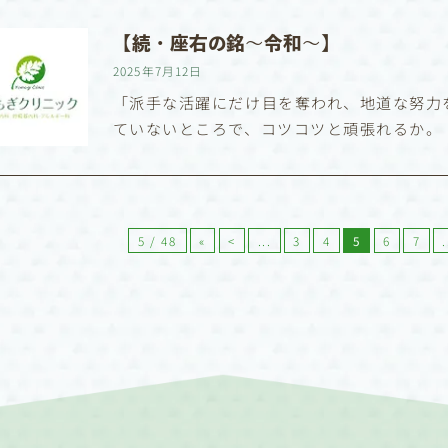
【続・座右の銘〜令和〜】
2025年7月12日
「派手な活躍にだけ目を奪われ、地道な努力
ていないところで、コツコツと頑張れるか。 
5 / 48
«
<
...
3
4
5
6
7
.