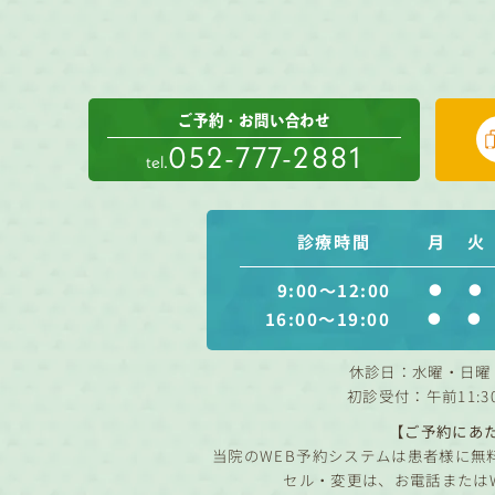
ご予約・お問い合わせ
052-777-2881
tel.
診療時間
月
火
9:00～12:00
●
●
16:00～19:00
●
●
休診日：水曜・日曜
初診受付：午前11:3
【ご予約にあ
当院のWEB予約システムは患者様に無
セル・変更は、お電話または