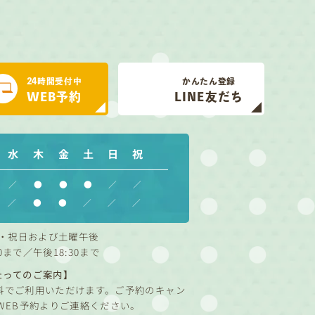
24時間受付中
かんたん登録
WEB予約
LINE友だち
水
木
金
土
日
祝
／
●
●
●
／
／
／
●
●
／
／
／
・祝日および土曜午後
0まで／午後18:30まで
たってのご案内】
料でご利用いただけます。ご予約のキャン
WEB予約よりご連絡ください。