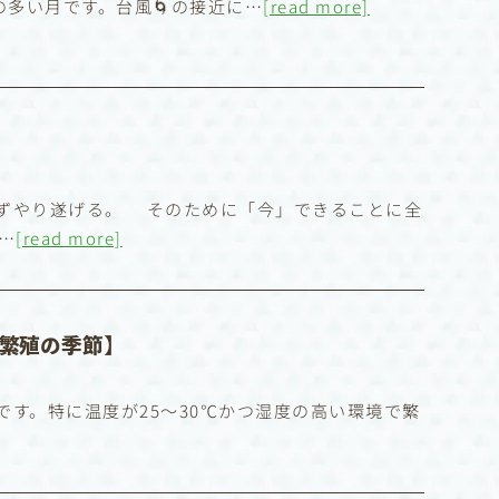
の多い月です。台風🌀の接近に…
[read more]
ずやり遂げる。 そのために「今」できることに全
…
[read more]
ニ繁殖の季節】
す。特に温度が25〜30℃かつ湿度の高い環境で繁