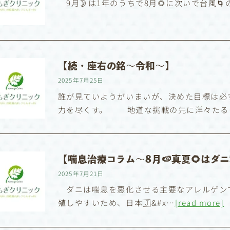
9月🌛は1年のうちで8月🌻に次いで台風
【続・座右の銘〜令和〜】
2025年7月25日
誰が見ていようがいまいが、決めた目標は必
力を尽くす。 地道な挑戦の先に洋々たる
【喘息治療コラム〜8月🍉真夏🌻はダ
2025年7月21日
ダニは喘息を悪化させる主要なアレルゲンで
殖しやすいため、日本🇯&#x…
[read more]