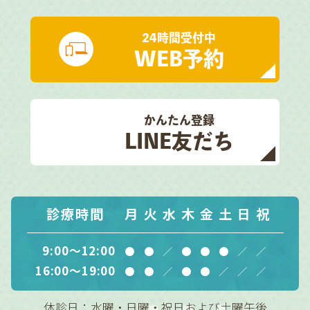
24時間受付中
WEB予約
かんたん登録
LINE友だち
診療時間
月
火
水
木
金
土
日
祝
9:00～12:00
●
●
／
●
●
●
／
／
16:00～19:00
●
●
／
●
●
／
／
／
休診日：水曜・日曜・祝日および土曜午後