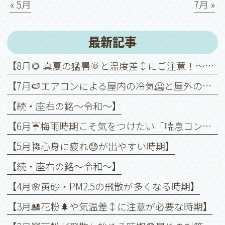
« 5月
7月 »
最新記事
【8月🌻 真夏の猛暑🌞と温度差↕️にご注意！～喘息を悪化させないために～】
【7月🍉エアコンによる屋内の冷気🥶と屋外の暑さ🥵との温度差↕️に注意！】
【続・座右の銘〜令和〜】
【6月☔️梅雨時期こそ気をつけたい「喘息コントロール」】
【5月🎏心身に疲れ😓が出やすい時期】
【続・座右の銘〜令和〜】
【4月🌸黄砂・PM2.5の飛散が多くなる時期】
【3月🎎花粉🌲や気温差↕️に注意が必要な時期】