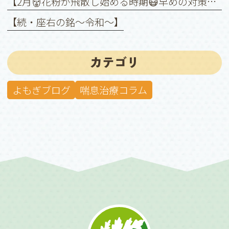
【2月👹花粉が飛散し始める時期😷早めの対策を❗️】
【続・座右の銘〜令和〜】
カテゴリ
よもぎブログ
喘息治療コラム