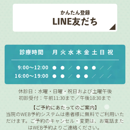
かんたん登録
LINE友だち
診療時間
月
火
水
木
金
土
日
祝
9:00～12:00
●
●
／
●
●
●
／
／
16:00～19:00
●
●
／
●
●
／
／
／
休診日：水曜・日曜・祝日および土曜午後
初診受付：午前11:30まで／午後18:30まで
【ご予約にあたってのご案内】
当院のWEB予約システムは患者様に無料でご利用いた
だけます。ご予約のキャンセル・変更は、お電話また
はWEB予約よりご連絡ください。