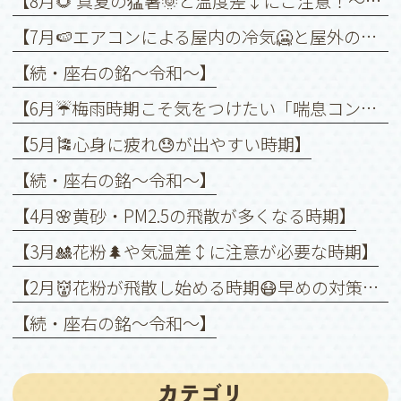
【8月🌻 真夏の猛暑🌞と温度差↕️にご注意！～喘息を悪化させないために～】
【7月🍉エアコンによる屋内の冷気🥶と屋外の暑さ🥵との温度差↕️に注意！】
【続・座右の銘〜令和〜】
【6月☔️梅雨時期こそ気をつけたい「喘息コントロール」】
【5月🎏心身に疲れ😓が出やすい時期】
【続・座右の銘〜令和〜】
【4月🌸黄砂・PM2.5の飛散が多くなる時期】
【3月🎎花粉🌲や気温差↕️に注意が必要な時期】
【2月👹花粉が飛散し始める時期😷早めの対策を❗️】
【続・座右の銘〜令和〜】
カテゴリ