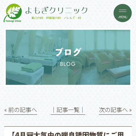
ブログ
BLOG
« 前の記事へ
│記事一覧│
次の記事へ »
【4月🎒大気中の喘息誘因物質にご用