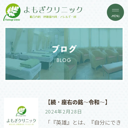
ブログ
BLOG
【続・座右の銘〜令和〜】
2024年2月28日
「『英雄』とは、『自分にでき