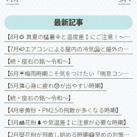
最新記事
【8月🌻 真夏の猛暑🌞と温度差↕️にご注意！～喘息を悪化させないために～】
【7月🍉エアコンによる屋内の冷気🥶と屋外の暑さ🥵との温度差↕️に注意！】
【続・座右の銘〜令和〜】
【6月☔️梅雨時期こそ気をつけたい「喘息コントロール」】
【5月🎏心身に疲れ😓が出やすい時期】
【続・座右の銘〜令和〜】
【4月🌸黄砂・PM2.5の飛散が多くなる時期】
【3月🎎花粉🌲や気温差↕️に注意が必要な時期】
【2月👹花粉が飛散し始める時期😷早めの対策を❗️】