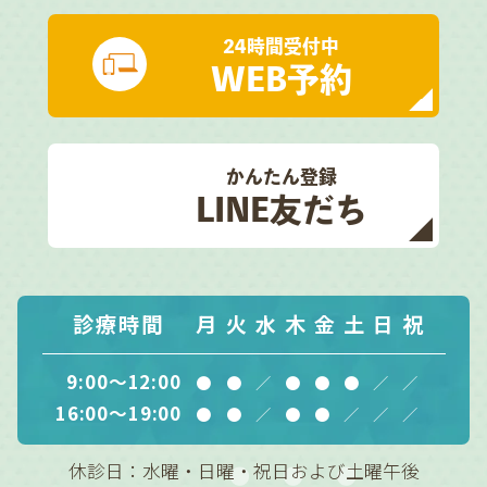
24時間受付中
WEB予約
かんたん登録
LINE友だち
診療時間
月
火
水
木
金
土
日
祝
9:00～12:00
●
●
／
●
●
●
／
／
16:00～19:00
●
●
／
●
●
／
／
／
休診日：水曜・日曜・祝日および土曜午後