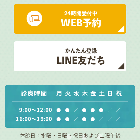
24時間受付中
WEB予約
かんたん登録
LINE友だち
診療時間
月
火
水
木
金
土
日
祝
9:00～12:00
●
●
／
●
●
●
／
／
16:00～19:00
●
●
／
●
●
／
／
／
休診日：水曜・日曜・祝日および土曜午後