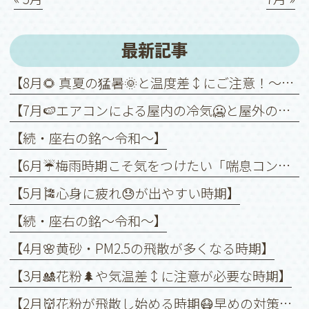
最新記事
【8月🌻 真夏の猛暑🌞と温度差↕️にご注意！～喘息を悪化させないために～】
【7月🍉エアコンによる屋内の冷気🥶と屋外の暑さ🥵との温度差↕️に注意！】
【続・座右の銘〜令和〜】
【6月☔️梅雨時期こそ気をつけたい「喘息コントロール」】
【5月🎏心身に疲れ😓が出やすい時期】
【続・座右の銘〜令和〜】
【4月🌸黄砂・PM2.5の飛散が多くなる時期】
【3月🎎花粉🌲や気温差↕️に注意が必要な時期】
【2月👹花粉が飛散し始める時期😷早めの対策を❗️】