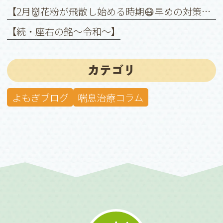
【2月👹花粉が飛散し始める時期😷早めの対策を❗️】
【続・座右の銘〜令和〜】
カテゴリ
よもぎブログ
喘息治療コラム