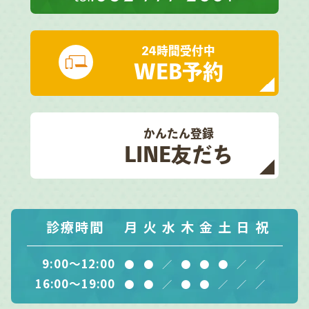
24時間受付中
WEB予約
かんたん登録
LINE友だち
診療時間
月
火
水
木
金
土
日
祝
9:00～12:00
●
●
／
●
●
●
／
／
16:00～19:00
●
●
／
●
●
／
／
／