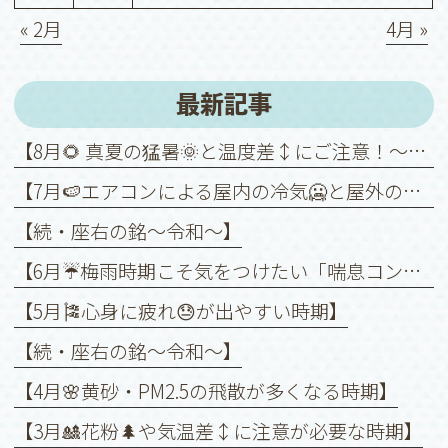
« 2月
4月 »
最新記事
【8月🌻 真夏の猛暑🌞と温度差↕️にご注意！～喘息を悪化させないために～】
【7月🍉エアコンによる屋内の冷気🥶と屋外の暑さ🥵との温度差↕️に注意！】
【続・座右の銘〜令和〜】
【6月☔️梅雨時期こそ気をつけたい「喘息コントロール」】
【5月🎏心身に疲れ😓が出やすい時期】
【続・座右の銘〜令和〜】
【4月🌸黄砂・PM2.5の飛散が多くなる時期】
【3月🎎花粉🌲や気温差↕️に注意が必要な時期】