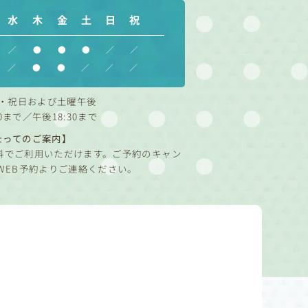
水
木
金
土
日
祝
／
●
●
●
／
／
／
●
●
／
／
／
・祝日および土曜午後
0まで／午後18:30まで
たってのご案内】
料でご利用いただけます。ご予約のキャン
WEB予約よりご連絡ください。