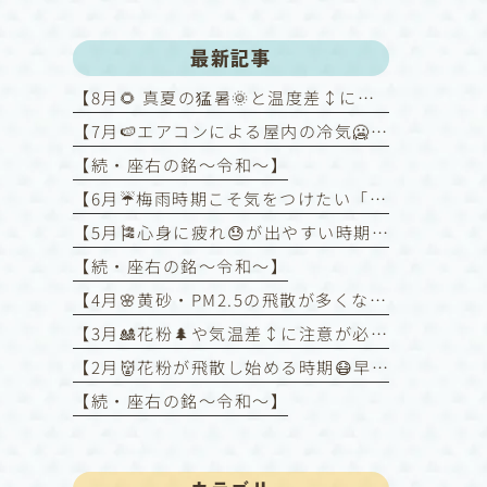
最新記事
【8月🌻 真夏の猛暑🌞と温度差↕️にご注意！～喘息を悪化させないために～】
【7月🍉エアコンによる屋内の冷気🥶と屋外の暑さ🥵との温度差↕️に注意！】
【続・座右の銘〜令和〜】
【6月☔️梅雨時期こそ気をつけたい「喘息コントロール」】
【5月🎏心身に疲れ😓が出やすい時期】
【続・座右の銘〜令和〜】
【4月🌸黄砂・PM2.5の飛散が多くなる時期】
【3月🎎花粉🌲や気温差↕️に注意が必要な時期】
【2月👹花粉が飛散し始める時期😷早めの対策を❗️】
【続・座右の銘〜令和〜】