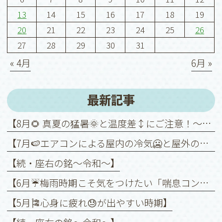
13
14
15
16
17
18
19
20
21
22
23
24
25
26
27
28
29
30
31
« 4月
6月 »
最新記事
【8月🌻 真夏の猛暑🌞と温度差↕️にご注意！～喘息を悪化させないために～】
【7月🍉エアコンによる屋内の冷気🥶と屋外の暑さ🥵との温度差↕️に注意！】
【続・座右の銘〜令和〜】
【6月☔️梅雨時期こそ気をつけたい「喘息コントロール」】
【5月🎏心身に疲れ😓が出やすい時期】