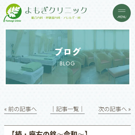
ブログ
BLOG
« 前の記事へ
│記事一覧│
次の記事へ »
【続・座右の銘〜令和〜】