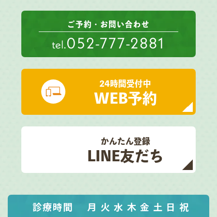
ご予約・お問い合わせ
052-777-2881
tel.
24時間受付中
WEB予約
かんたん登録
LINE友だち
診療時間
月
火
水
木
金
土
日
祝