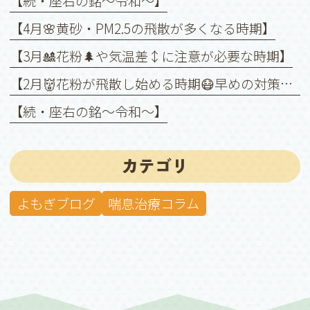
【続・座右の銘〜令和〜】
【4月🌸黄砂・PM2.5の飛散が多くなる時期】
【3月🎎花粉🌲や気温差↕️に注意が必要な時期】
【2月👹花粉が飛散し始める時期😷早めの対策を❗️】
【続・座右の銘〜令和〜】
カテゴリ
よもぎブログ
喘息治療コラム