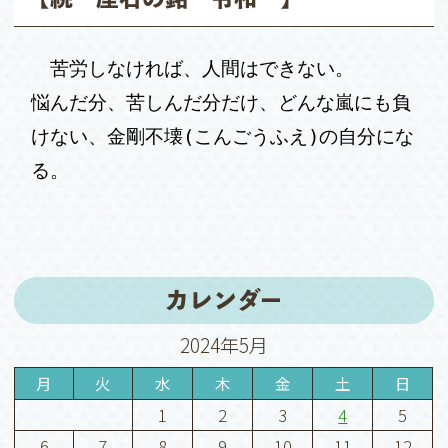
苦労しなければ、人間はできない。
悩んだ分、苦しんだ分だけ、どんな嵐にも負
(
)
けない、金剛不壊
こんごうふえ
の自分にな
る。
カレンダー
2024年5月
月
火
水
木
金
土
日
1
2
3
4
5
6
7
8
9
10
11
12