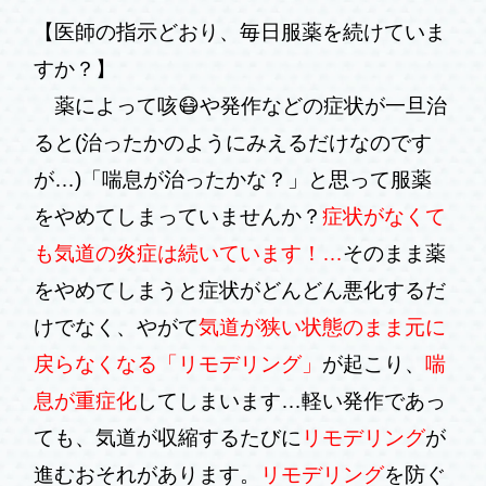
【医師の指示どおり、毎日服薬を続けていま
すか？】
薬によって咳😷や発作などの症状が一旦治
ると
(治ったかのようにみえるだけなのです
が…)
「喘息が治ったかな？」と思って服薬
をやめてしまっていませんか？
症状がなくて
も気道の炎症は続いています！…
そのまま薬
をやめてしまうと症状がどんどん悪化するだ
けでなく、やがて
気道が狭い状態のまま元に
戻らなくなる「リモデリング」
が起こり、
喘
息が重症化
してしまいます
…
軽い発作であっ
ても、気道が収縮するたびに
リモデリング
が
進むおそれがあります。
リモデリング
を防ぐ