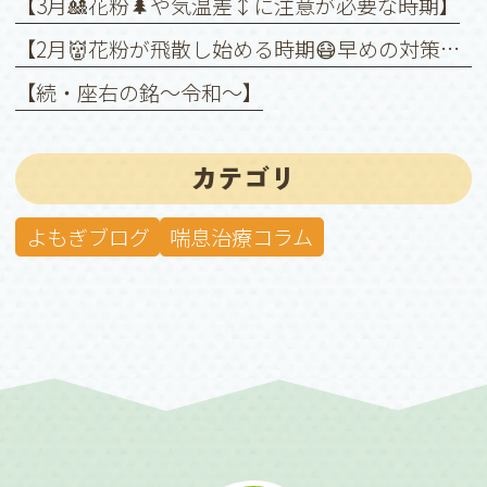
【3月🎎花粉🌲や気温差↕️に注意が必要な時期】
【2月👹花粉が飛散し始める時期😷早めの対策を❗️】
【続・座右の銘〜令和〜】
カテゴリ
よもぎブログ
喘息治療コラム