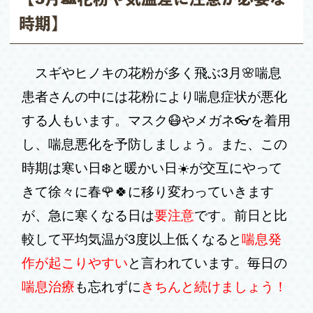
時期】
スギやヒノキの花粉が多く飛ぶ
3
月🌸喘息
患者さんの中には花粉により喘息症状が悪化
する人もいます。マスク😷やメガネ👓を着用
し、喘息悪化を予防しましょう。また、この
時期は寒い日❄️と暖かい日☀️が交互にやって
きて徐々に春🌹🍀に移り変わっていきます
が、急に寒くなる日は
要注意
です。前日と比
較して平均気温が
3
度以上低くなると
喘息発
作が起こりやすい
と言われています。毎日の
喘息治療
も
忘れずに
きちんと続けましょう！