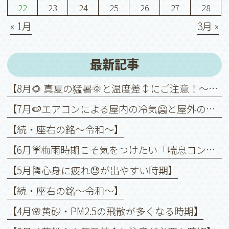
22
23
24
25
26
27
28
« 1月
3月 »
最新記事
【8月🌻 真夏の猛暑🌞と温度差↕️にご注意！～喘息を悪化させないために～】
【7月🍉エアコンによる屋内の冷気🥶と屋外の暑さ🥵との温度差↕️に注意！】
【続・座右の銘〜令和〜】
【6月☔️梅雨時期こそ気をつけたい「喘息コントロール」】
【5月🎏心身に疲れ😓が出やすい時期】
【続・座右の銘〜令和〜】
【4月🌸黄砂・PM2.5の飛散が多くなる時期】