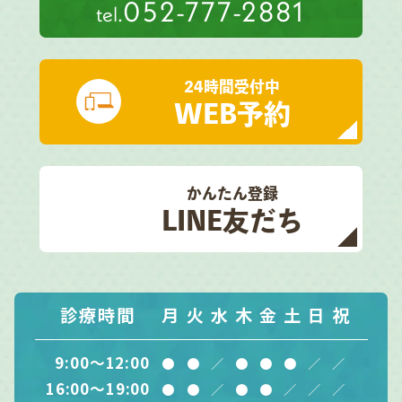
052-777-2881
tel.
24時間受付中
WEB予約
かんたん登録
LINE友だち
診療時間
月
火
水
木
金
土
日
祝
9:00～12:00
●
●
／
●
●
●
／
／
16:00～19:00
●
●
／
●
●
／
／
／