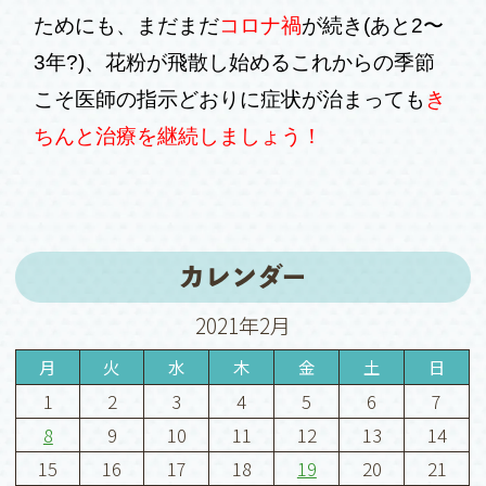
ためにも、まだまだ
コロナ禍
が続き(あと2〜
3年?)、花粉が飛散し始めるこれからの季節
こそ医師の指示どおりに症状が治まっても
き
ちんと治療を継続しましょう！
カレンダー
2021年2月
月
火
水
木
金
土
日
1
2
3
4
5
6
7
8
9
10
11
12
13
14
15
16
17
18
19
20
21