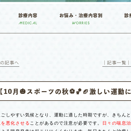
診療内容
お悩み・治療内容別
診
MEDICAL
WORRIES
前の記事へ
│記事一覧
【10月🎃スポーツの秋⚽️🏀🏈激しい運
過ごしやすい気候となり、運動に適した時期ですが、
きちん
息を悪化させる
ことがあるので注意が必要です。
日々の喘息