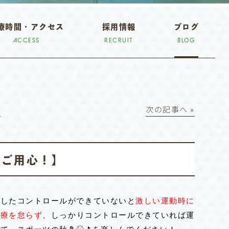
療時間・アクセス
採用情報
ブログ
ACCESS
RECRUIT
BLOG
│
次の記事へ »
動にご用心！】
としたコントロールができていないと
激しい運動時に
治療を怠らず
、しっかりコントロールできていれば運