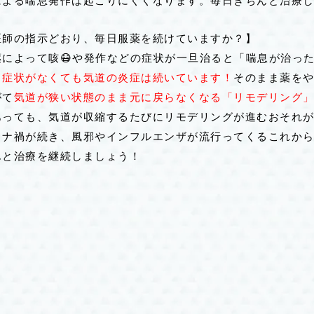
による喘息発作は起こりにくくなります。毎日きちんと治療して
医師の指示どおり、毎日服薬を続けていますか？】
によって咳😷や発作などの症状が一旦治ると「喘息が治っ
？
症状がなくても気道の炎症は続いています！
そのまま薬を
がて
気道が狭い状態のまま元に戻らなくなる「リモデリング
あっても、気道が収縮するたびにリモデリングが進むおそれ
ロナ禍が続き、風邪やインフルエンザが流行ってくるこれか
んと治療を継続しましょう！