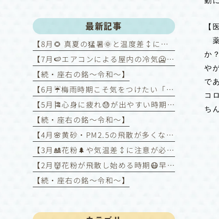
動
最新記事
【
薬
【8月🌻 真夏の猛暑🌞と温度差↕️にご注意！～喘息を悪化させないために～】
か
【7月🍉エアコンによる屋内の冷気🥶と屋外の暑さ🥵との温度差↕️に注意！】
や
【続・座右の銘〜令和〜】
で
【6月☔️梅雨時期こそ気をつけたい「喘息コントロール」】
コ
【5月🎏心身に疲れ😓が出やすい時期】
ち
【続・座右の銘〜令和〜】
【4月🌸黄砂・PM2.5の飛散が多くなる時期】
【3月🎎花粉🌲や気温差↕️に注意が必要な時期】
【2月👹花粉が飛散し始める時期😷早めの対策を❗️】
【続・座右の銘〜令和〜】