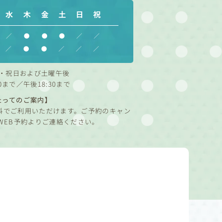
水
木
金
土
日
祝
／
●
●
●
／
／
／
●
●
／
／
／
・祝日および土曜午後
0まで／午後18:30まで
たってのご案内】
料でご利用いただけます。ご予約のキャン
WEB予約よりご連絡ください。