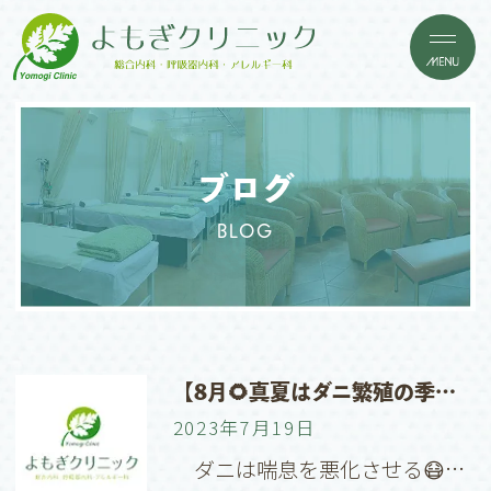
ブログ
BLOG
【8月🌻真夏はダニ繁殖の季節🍉念入りに掃除をしましょう！】
2023年7月19日
ダニは喘息を悪化させる😷…