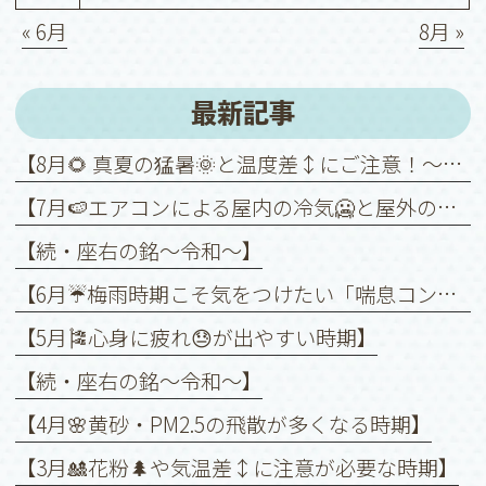
« 6月
8月 »
最新記事
【8月🌻 真夏の猛暑🌞と温度差↕️にご注意！～喘息を悪化させないために～】
【7月🍉エアコンによる屋内の冷気🥶と屋外の暑さ🥵との温度差↕️に注意！】
【続・座右の銘〜令和〜】
【6月☔️梅雨時期こそ気をつけたい「喘息コントロール」】
【5月🎏心身に疲れ😓が出やすい時期】
【続・座右の銘〜令和〜】
【4月🌸黄砂・PM2.5の飛散が多くなる時期】
【3月🎎花粉🌲や気温差↕️に注意が必要な時期】