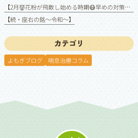
【2月👹花粉が飛散し始める時期😷早めの対策を❗️】
【続・座右の銘〜令和〜】
カテゴリ
よもぎブログ
喘息治療コラム