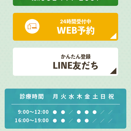
24時間受付中
WEB予約
かんたん登録
LINE友だち
診療時間
月
火
水
木
金
土
日
祝
9:00～12:00
●
●
／
●
●
●
／
／
16:00～19:00
●
●
／
●
●
／
／
／