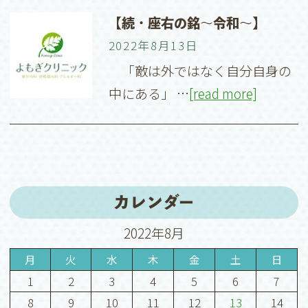
【続・座右の銘〜令和〜】
2022年8月13日
「敵は外ではなく自分自身の
中にある」 …
[read more]
カレンダー
2022年8月
月
火
水
木
金
土
日
1
2
3
4
5
6
7
8
9
10
11
12
13
14