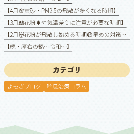
【4月🌸黄砂・PM2.5の飛散が多くなる時期】
【3月🎎花粉🌲や気温差↕️に注意が必要な時期】
【2月👹花粉が飛散し始める時期😷早めの対策を❗️】
【続・座右の銘〜令和〜】
カテゴリ
よもぎブログ
喘息治療コラム