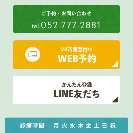
ご予約・お問い合わせ
052-777-2881
tel.
24時間受付中
WEB予約
かんたん登録
LINE友だち
診療時間
月
火
水
木
金
土
日
祝