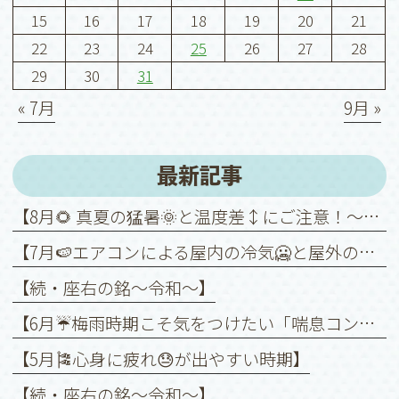
15
16
17
18
19
20
21
22
23
24
25
26
27
28
29
30
31
« 7月
9月 »
最新記事
【8月🌻 真夏の猛暑🌞と温度差↕️にご注意！～喘息を悪化させないために～】
【7月🍉エアコンによる屋内の冷気🥶と屋外の暑さ🥵との温度差↕️に注意！】
【続・座右の銘〜令和〜】
【6月☔️梅雨時期こそ気をつけたい「喘息コントロール」】
【5月🎏心身に疲れ😓が出やすい時期】
【続・座右の銘〜令和〜】