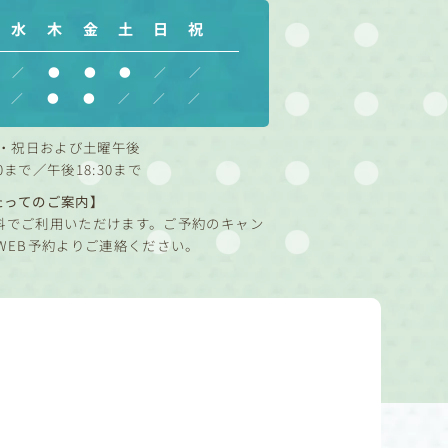
水
木
金
土
日
祝
／
●
●
●
／
／
／
●
●
／
／
／
・祝日および土曜午後
0まで／午後18:30まで
たってのご案内】
料でご利用いただけます。ご予約のキャン
WEB予約よりご連絡ください。