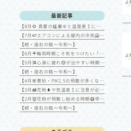
最新記事
【8月🌻 真夏の猛暑🌞と温度差↕️にご注意！～喘息を悪化させないために～】
【7月🍉エアコンによる屋内の冷気🥶と屋外の暑さ🥵との温度差↕️に注意！】
【続・座右の銘〜令和〜】
【6月☔️梅雨時期こそ気をつけたい「喘息コントロール」】
【5月🎏心身に疲れ😓が出やすい時期】
【続・座右の銘〜令和〜】
【4月🌸黄砂・PM2.5の飛散が多くなる時期】
【3月🎎花粉🌲や気温差↕️に注意が必要な時期】
【2月👹花粉が飛散し始める時期😷早めの対策を❗️】
【続・座右の銘〜令和〜】