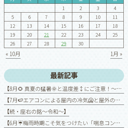
1
2
3
4
5
6
7
8
9
10
11
12
13
14
15
16
17
18
19
20
21
22
23
24
25
26
27
28
29
30
« 10月
1月 »
最新記事
【8月🌻 真夏の猛暑🌞と温度差↕️にご注意！～喘息を悪化させないために～】
【7月🍉エアコンによる屋内の冷気🥶と屋外の暑さ🥵との温度差↕️に注意！】
【続・座右の銘〜令和〜】
【6月☔️梅雨時期こそ気をつけたい「喘息コントロール」】