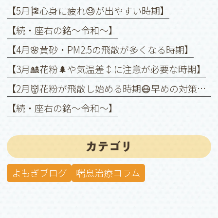
【5月🎏心身に疲れ😓が出やすい時期】
【続・座右の銘〜令和〜】
【4月🌸黄砂・PM2.5の飛散が多くなる時期】
【3月🎎花粉🌲や気温差↕️に注意が必要な時期】
【2月👹花粉が飛散し始める時期😷早めの対策を❗️】
【続・座右の銘〜令和〜】
カテゴリ
よもぎブログ
喘息治療コラム