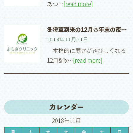
あつ…
[read more]
冬将軍到来の12月⛄️年末の夜の寒さにはご用心を
2018年11月21日
本格的に寒さがきびしくなる
12月&#x…
[read more]
カレンダー
2018年11月
月
火
水
木
金
土
日