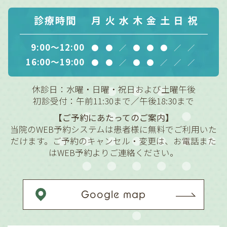
診療時間
月
火
水
木
金
土
日
祝
9:00～12:00
●
●
／
●
●
●
／
／
16:00～19:00
●
●
／
●
●
／
／
／
休診日：水曜・日曜・祝日および土曜午後
初診受付：午前11:30まで／午後18:30まで
【ご予約にあたってのご案内】
当院のWEB予約システムは患者様に無料でご利用いた
だけます。ご予約のキャンセル・変更は、お電話また
はWEB予約よりご連絡ください。
Google map