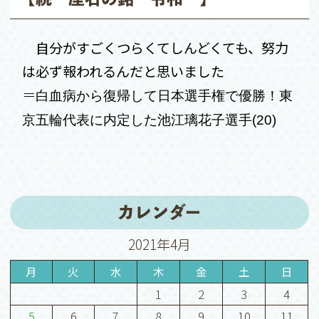
自分がすごくつらくてしんどくても、努力
は必ず報われるんだと思いました
＝
白血病から復帰して日本選手権で優勝！東
京五輪代表に内定した池江璃花子選手(20)
カレンダー
2021年4月
月
火
水
木
金
土
日
1
2
3
4
5
6
7
8
9
10
11