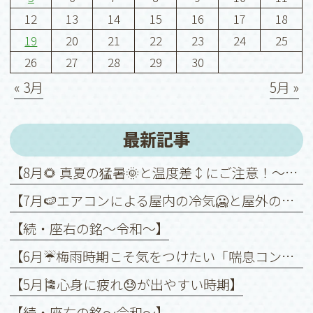
12
13
14
15
16
17
18
19
20
21
22
23
24
25
26
27
28
29
30
« 3月
5月 »
最新記事
【8月🌻 真夏の猛暑🌞と温度差↕️にご注意！～喘息を悪化させないために～】
【7月🍉エアコンによる屋内の冷気🥶と屋外の暑さ🥵との温度差↕️に注意！】
【続・座右の銘〜令和〜】
【6月☔️梅雨時期こそ気をつけたい「喘息コントロール」】
【5月🎏心身に疲れ😓が出やすい時期】
【続・座右の銘〜令和〜】