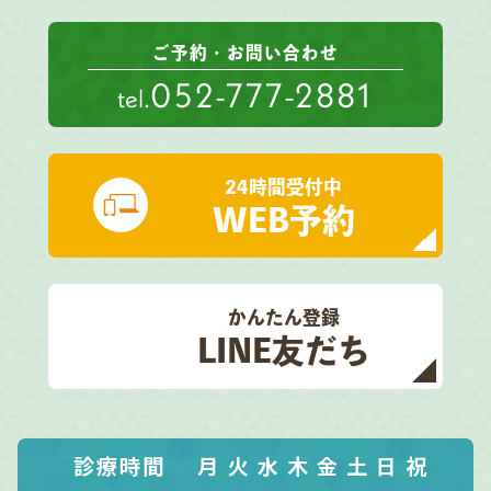
ご予約・お問い合わせ
052-777-2881
tel.
24時間受付中
WEB予約
かんたん登録
LINE友だち
診療時間
月
火
水
木
金
土
日
祝