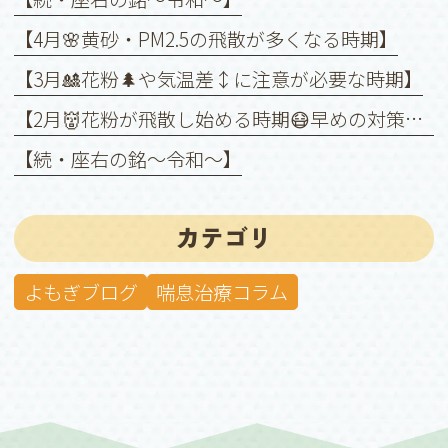
【4月🌸黄砂・PM2.5の飛散が多くなる時期】
【3月🎎花粉🌲や気温差↕️に注意が必要な時期】
【2月👹花粉が飛散し始める時期😷早めの対策を❗️】
【続・座右の銘〜令和〜】
カテゴリ
よもぎブログ
喘息治療コラム