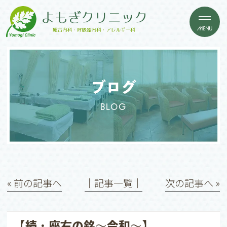
ブログ
BLOG
« 前の記事へ
│記事一覧│
次の記事へ »
【続・座右の銘〜令和〜】