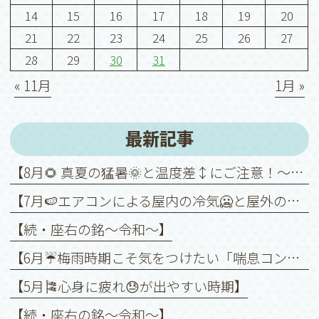
14
15
16
17
18
19
20
21
22
23
24
25
26
27
28
29
30
31
« 11月
1月 »
最新記事
【8月🌻 真夏の猛暑🌞と温度差↕️にご注意！～喘息を悪化させないために～】
【7月🍉エアコンによる屋内の冷気🥶と屋外の暑さ🥵との温度差↕️に注意！】
【続・座右の銘〜令和〜】
【6月☔️梅雨時期こそ気をつけたい「喘息コントロール」】
【5月🎏心身に疲れ😓が出やすい時期】
【続・座右の銘〜令和〜】