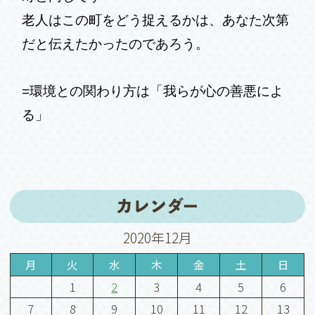
老人はこの町をどう捉えるかは、あなた次第
だと伝えたかったのであろう。
=環境との関わり方は「我らが心の善悪によ
る」
カレンダー
2020年12月
月
火
水
木
金
土
日
1
2
3
4
5
6
7
8
9
10
11
12
13