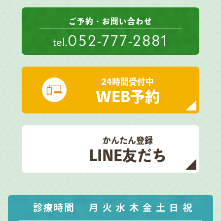
ご予約・お問い合わせ
052-777-2881
tel.
24時間受付中
WEB予約
かんたん登録
LINE友だち
診療時間
月
火
水
木
金
土
日
祝