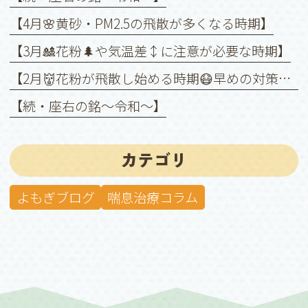
【4月🌸黄砂・PM2.5の飛散が多くなる時期】
【3月🎎花粉🌲や気温差↕️に注意が必要な時期】
【2月👹花粉が飛散し始める時期😷早めの対策を❗️】
【続・座右の銘〜令和〜】
カテゴリ
よもぎブログ
喘息治療コラム