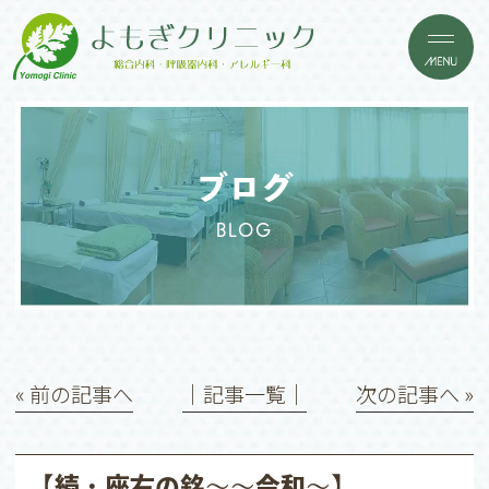
ブログ
BLOG
« 前の記事へ
│記事一覧│
次の記事へ »
【続・座右の銘〜〜令和〜】